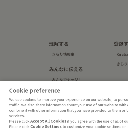
理解する
登録
きらり情報室
Kira
きらり
みんなに伝える
みんなでナッジ！
Cookie preference
We use cookies to improve your experience on our website, to person
traffic. We also share information about your use of our website with
combine it with other information that you have provided to them or t
services.
Please click
Accept All Cookies
if you agree with the use of all of o
Please click
Cookie Settings
to customize your cookie settings on