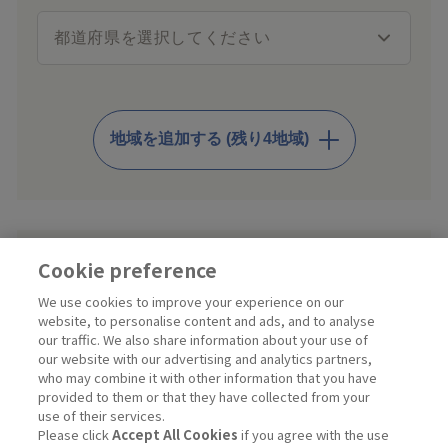
地域を追加する (残り4地域)
Cookie preference
プライバシーポリシー
の取り扱いに同意する
We use cookies to improve your experience on our
website, to personalise content and ads, and to analyse
会員規約
の取り扱いに同意する
our traffic. We also share information about your use of
our website with our advertising and analytics partners,
※ Kiraliaきらりの利用に関する契約はお客様と花王プロフェッ
who may combine it with other information that you have
ショナル・サービス株式会社との間で締結されます。
provided to them or that they have collected from your
尚、本サービスの提供は花王プロフェッショナル・サービス株式
use of their services.
会社からキラリアハイジーン株式会社に再委託いたします。
Please click
Accept All Cookies
if you agree with the use