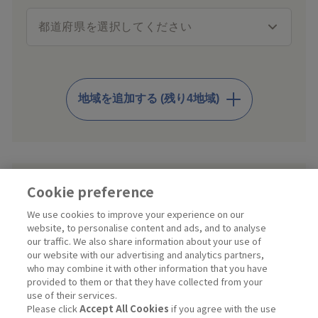
地域を追加する (残り4地域)
Cookie preference
プライバシーポリシー
の取り扱いに同意する
We use cookies to improve your experience on our
website, to personalise content and ads, and to analyse
会員規約
の取り扱いに同意する
our traffic. We also share information about your use of
our website with our advertising and analytics partners,
※ Kiraliaきらりの利用に関する契約はお客様と花王プロフェッ
who may combine it with other information that you have
ショナル・サービス株式会社との間で締結されます。
provided to them or that they have collected from your
尚、本サービスの提供は花王プロフェッショナル・サービス株式
use of their services.
会社からキラリアハイジーン株式会社に再委託いたします。
Please click
Accept All Cookies
if you agree with the use