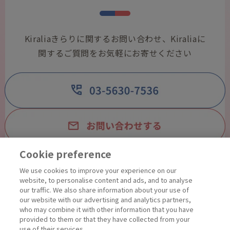
Kiraliaきらりに関するお問い合わせ、Kiraliaに
関するご質問をお気軽にお寄せください
Cookie preference
We use cookies to improve your experience on our
営業時間 9:00〜12:00、13:00〜16:00
website, to personalise content and ads, and to analyse
土・日・祝日・年末年始・夏季休暇を除
our traffic. We also share information about your use of
our website with our advertising and analytics partners,
く
who may combine it with other information that you have
provided to them or that they have collected from your
use of their services.