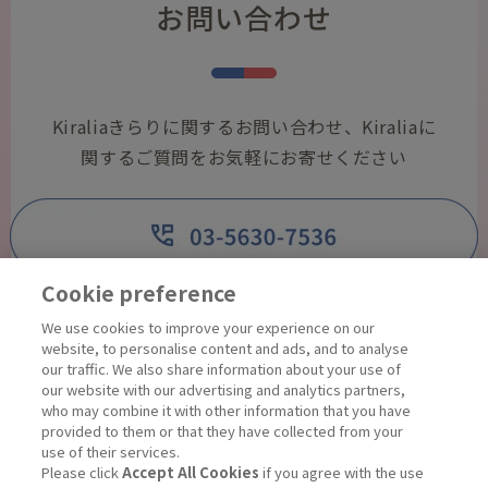
お問い合わせ
Kiraliaきらりに関するお問い合わせ、Kiraliaに
関するご質問をお気軽にお寄せください
Cookie preference
We use cookies to improve your experience on our
website, to personalise content and ads, and to analyse
our traffic. We also share information about your use of
our website with our advertising and analytics partners,
who may combine it with other information that you have
営業時間 9:00〜12:00、13:00〜16:00
provided to them or that they have collected from your
土・日・祝日・年末年始・夏季休暇を除
use of their services.
く
Please click
Accept All Cookies
if you agree with the use