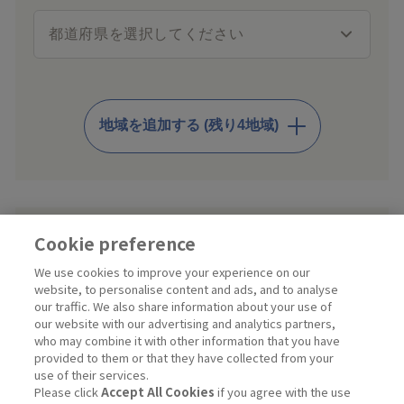
地域を追加する (残り4地域)
Cookie preference
プライバシーポリシー
の取り扱いに同意する
We use cookies to improve your experience on our
website, to personalise content and ads, and to analyse
会員規約
の取り扱いに同意する
our traffic. We also share information about your use of
our website with our advertising and analytics partners,
※ Kiraliaきらりの利用に関する契約はお客様と花王プロフェッ
who may combine it with other information that you have
ショナル・サービス株式会社との間で締結されます。
provided to them or that they have collected from your
尚、本サービスの提供は花王プロフェッショナル・サービス株式
use of their services.
会社からキラリアハイジーン株式会社に再委託いたします。
Please click
Accept All Cookies
if you agree with the use