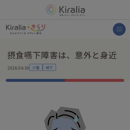
摂食嚥下障害は、意外と身近
2026.04.30
介護
嚥下