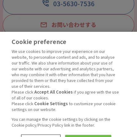
Cookie preference
We use cookies to improve your experience on our
営業時間 9:00〜12:00、13:00〜16:00
website, to personalise content and ads, and to analyse
土・日・祝日・年末年始・夏季休暇を除
our traffic. We also share information about your use of
our website with our advertising and analytics partners,
く
who may combine it with other information that you have
provided to them or that they have collected from your
use of their services.
Please click
Accept All Cookies
if you agree with the use
of all of our cookies.
Please click
Cookie Settings
to customize your cookie
settings on our website.
HOME
>
現場で役立つきらり情報室
>
You can manage the cookie settings by clicking on the
摂食嚥下障害は、意外と身近
Cookie policy/Privacy Policy link in the footer.